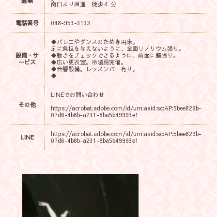
道順
南口より直進 徒歩４ 分
電話番号
048-953-3133
◆バレエやダンスのため専用床。
足に負担を与えないように、全面リノリウム張り。
設備・サ
◆動きをチェックできるように、前面に鏡張り。
ービス
◆広い更衣室。冷暖房完備。
◆音響設備。レッスンバー有り。
◆
LINEでお問い合わせ
その他
https://acrobat.adobe.com/id/urn:aaid:sc:AP:5bee829b-
07d6-4b8b-a231-8ba5b49993e1
https://acrobat.adobe.com/id/urn:aaid:sc:AP:5bee829b-
LINE
07d6-4b8b-a231-8ba5b49993e1