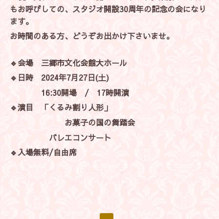
もお呼びしての、
スタジオ開設30周年の記念の会になり
ます。
お時間のある方、どうぞお出かけ下さいませ。
🔹️会場 三郷市文化会館大ホール
🔹️日時 2024年7月27日(土)
16:30開場 / 17時開演
🔹️演目 「くるみ割り人形」
お菓子の国の舞踏会
バレエコンサート
🔹️入場無料/自由席